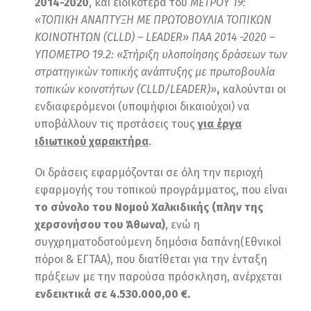
2014-2020
, και ειδικότερα του
ΜΕΤΡΟΥ 19:
«ΤΟΠΙΚΗ ΑΝΑΠΤΥΞΗ Μ
E
ΠΡΩΤΟΒΟΥΛΙΑ ΤΟΠΙΚΩΝ
ΚΟΙΝΟΤΗΤΩΝ (
CLLD
) –
LEADER
» ΠΑΑ 2014 -2020 –
ΥΠΟΜΕΤΡΟ 19.2: «Στήριξη υλοποίησης δράσεων των
στρατηγικών τοπικής ανάπτυξης με πρωτοβουλία
τοπικών κοινοτήτων (
CLLD
/
LEADER
)»
,
καλούνται οι
ενδιαφερόμενοι (υποψήφιοι δικαιούχοι) να
υποβάλλουν τις προτάσεις τους
για έργα
ιδιωτικού χαρακτήρα
.
Οι δράσεις εφαρμόζονται σε όλη την περιοχή
εφαρμογής του τοπικού προγράμματος, που είναι
το σύνολο του Νομού Χαλκιδικής (πλην της
χερσονήσου του Άθωνα)
, ενώ η
συγχρηματοδοτούμενη δημόσια δαπάνη(Εθνικοί
πόροι & ΕΓΤΑΑ), που διατίθεται για την ένταξη
πράξεων με την παρούσα πρόσκληση, ανέρχεται
ενδεικτικά σε 4.530.000,00 €.