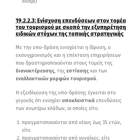
λινάρι)
19.2.2.3: Ενίσχυση επενδύσεων στον τομέα
του τουρισμού με σκοπό την εξυπηρέτηση
ειδικών στόχων της τοπικής στρατηγικής
Με την υπο-δράση ενισχύεται η ίδρυση, ο
εκσυγχρονισμός και η επέκταση επιχειρήσεων
που δραστηριοποιούνται στους τομείς της
διανυκτέρευσης
, της
εστίασης
και των
εναλλακτικών μορφών τουρισμού
.
Η εξειδίκευση της υπο-δράσης έγκειται στο
γεγονός ότι ενισχύει
αποκλειστικά
επενδύσεις
των ανωτέρω κλάδων, οι οποίες είτε:
πραγματοποιούνται από νέους έως 35 ετών,
είτε
πραγματοποιούνται από γυναίκες, είτε