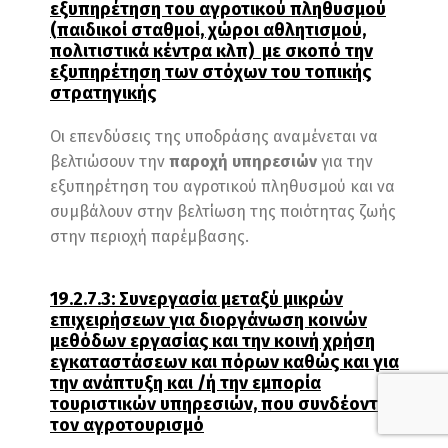
εξυπηρέτηση του αγροτικού πληθυσμού
(παιδικοί σταθμοί, χώροι αθλητισμού,
πολιτιστικά κέντρα κλπ) με σκοπό την
εξυπηρέτηση των στόχων του τοπικής
στρατηγικής
Οι επενδύσεις της υποδράσης αναμένεται να
βελτιώσουν την
παροχή υπηρεσιών
για την
εξυπηρέτηση του αγροτικού πληθυσμού και να
συμβάλουν στην βελτίωση της ποιότητας ζωής
στην περιοχή παρέμβασης.
19.2.7.3: Συνεργασία μεταξύ μικρών
επιχειρήσεων για διοργάνωση κοινών
μεθόδων εργασίας και την κοινή χρήση
εγκαταστάσεων και πόρων καθώς και για
την ανάπτυξη και /ή την εμπορία
τουριστικών υπηρεσιών, που συνδέονται με
τον αγροτουρισμό