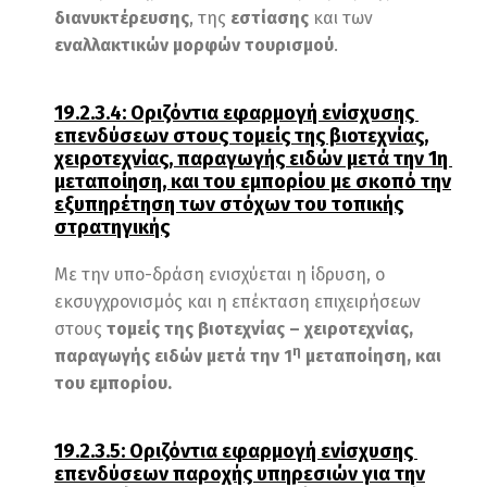
διανυκτέρευσης
, της
εστίασης
και των
εναλλακτικών μορφών τουρισμού
.
19.2.3.4: Οριζόντια εφαρμογή ενίσχυσης
επενδύσεων στους τομείς της βιοτεχνίας,
χειροτεχνίας, παραγωγής ειδών μετά την 1η
μεταποίηση, και του εμπορίου με σκοπό την
εξυπηρέτηση των στόχων του τοπικής
στρατηγικής
Με την υπο-δράση ενισχύεται η ίδρυση, ο
εκσυγχρονισμός και η επέκταση επιχειρήσεων
στους
τομείς της βιοτεχνίας – χειροτεχνίας,
η
παραγωγής ειδών μετά την 1
μεταποίηση, και
του εμπορίου.
19.2.3.5: Οριζόντια εφαρμογή ενίσχυσης
επενδύσεων παροχής υπηρεσιών για την