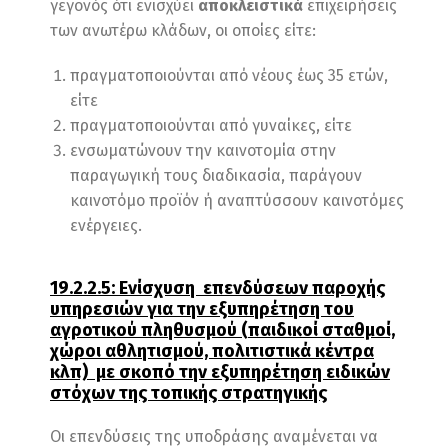
γεγονός ότι ενισχύει
αποκλειστικά
επιχειρήσεις
των ανωτέρω κλάδων, οι οποίες είτε:
πραγματοποιούνται από νέους έως 35 ετών,
είτε
πραγματοποιούνται από γυναίκες, είτε
ενσωματώνουν την καινοτομία στην
παραγωγική τους διαδικασία, παράγουν
καινοτόμο προϊόν ή αναπτύσσουν καινοτόμες
ενέργειες.
19.2.2.5: Ενίσχυση επενδύσεων παροχής
υπηρεσιών για την εξυπηρέτηση του
αγροτικού πληθυσμού (παιδικοί σταθμοί,
χώροι αθλητισμού, πολιτιστικά κέντρα
κλπ) με σκοπό την εξυπηρέτηση ειδικών
στόχων της τοπικής στρατηγικής
Οι επενδύσεις της υποδράσης αναμένεται να