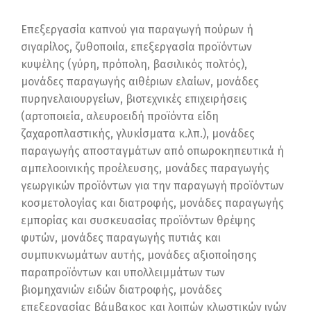
Επεξεργασία καπνού για παραγωγή πούρων ή
σιγαρίλος, ζυθοποιία, επεξεργασία προϊόντων
κυψέλης (γύρη, πρόπολη, βασιλικός πολτός),
μονάδες παραγωγής αιθέριων ελαίων, μονάδες
πυρηνελαιουργείων, βιοτεχνικές επιχειρήσεις
(αρτοποιεία, αλευροειδή προϊόντα είδη
ζαχαροπλαστικής, γλυκίσματα κ.λπ.), μονάδες
παραγωγής αποσταγμάτων από οπωροκηπευτικά ή
αμπελοοινικής προέλευσης, μονάδες παραγωγής
γεωργικών προϊόντων για την παραγωγή προϊόντων
κοσμετολογίας και διατροφής, μονάδες παραγωγής
εμπορίας και συσκευασίας προϊόντων θρέψης
φυτών, μονάδες παραγωγής πυτιάς και
συμπυκνωμάτων αυτής, μονάδες αξιοποίησης
παραπροϊόντων και υπολλειμμάτων των
βιομηχανιών ειδών διατροφής, μονάδες
επεξεργασίας βάμβακος και λοιπών κλωστικών ινών