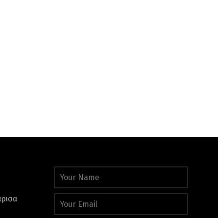
άρισα