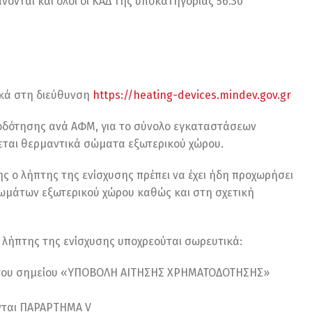
νονται και όλοι οι ΚΑΔ της υποκατηγορίας 56.30
κά στη διεύθυνση
https://heating-devices.mindev.gov.gr
τοδότησης ανά ΑΦΜ, για το σύνολο εγκαταστάσεων
ύεται θερμαντικά σώματα εξωτερικού χώρου.
 ο λήπτης της ενίσχυσης πρέπει να έχει ήδη προχωρήσει
μάτων εξωτερικού χώρου καθώς και στη σχετική
λήπτης της ενίσχυσης υποχρεούται σωρευτικά:
α του σημείου «ΥΠΟΒΟΛΗ ΑΙΤΗΣΗΣ ΧΡΗΜΑΤΟΔΟΤΗΣΗΣ»
ονται ΠΑΡΑΡΤΗΜΑ V