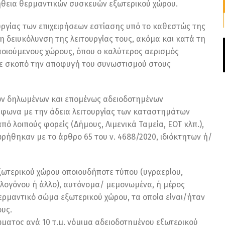
ήθεια θερμαντικών συσκευών εξωτερικού χώρου.
ουργίας των επιχειρήσεων εστίασης υπό το καθεστώς της
τη δειυκόλυνση της λειτουργίας τους, ακόμα και κατά τη
οποιούμενους χώρους, όπου ο καλύτερος αερισμός
με σκοπό την αποφυγή του συνωστισμού στους
ων δηλωμένων και επομένως αδειοδοτημένων
μφωνα με την άδεια λειτουργίας των καταστημάτων
 λοιπούς φορείς (Δήμους, Λιμενικά Ταμεία, ΕΟΤ κλπ.),
ήθηκαν με το άρθρο 65 του ν. 4688/2020, ιδιόκτητων ή/
ωτερικού χώρου οποιουδήποτε τύπου (υγραερίου,
αλογόνου ή άλλο), αυτόνομα/ μεμονωμένα, ή μέρος
ρμαντικό σώμα εξωτερικού χώρου, τα οποία είναι/ήταν
ους.
ματος ανά 10 τ.μ. νόμιμα αδειοδοτημένου εξωτερικού