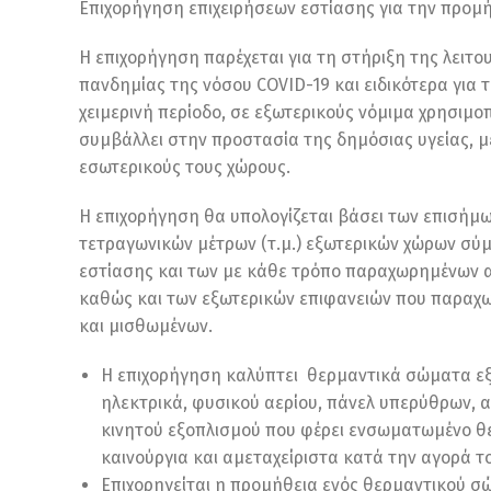
Επιχορήγηση επιχειρήσεων εστίασης για την προμ
Η επιχορήγηση παρέχεται για τη στήριξη της λειτ
πανδημίας της νόσου COVID-19 και ειδικότερα για 
χειμερινή περίοδο, σε εξωτερικούς νόμιμα χρησιμ
συμβάλλει στην προστασία της δημόσιας υγείας, 
εσωτερικούς τους χώρους.
Η επιχορήγηση θα υπολογίζεται βάσει των επισήμ
τετραγωνικών μέτρων (τ.μ.) εξωτερικών χώρων σύ
εστίασης και των με κάθε τρόπο παραχωρημένων από
καθώς και των εξωτερικών επιφανειών που παραχωρ
και μισθωμένων.
Η επιχορήγηση καλύπτει θερμαντικά σώματα εξ
ηλεκτρικά, φυσικού αερίου, πάνελ υπερύθρων, 
κινητού εξοπλισμού που φέρει ενσωματωμένο θε
καινούργια και αμεταχείριστα κατά την αγορά τ
Επιχορηγείται η προμήθεια ενός θερμαντικού σώ